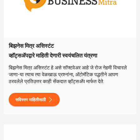
बिझनेस मित्र असिस्टंट
व्हॉट्सॲपद्वारे माहिती देणारी स्वयंचलित यंत्रणा
बिझनेस मित्र असिस्टंट हे असे सॉफ्टवेअर आहे जे रोज नेहमी विचारले
जाणा-या त्याच त्या वेळखाऊ प्रश्नांना, अ‍ॅटोमॅटिक पद्धतीने आपण
ठरवलेले प्रतिउत्तर काही सेंकदात व्हॉट्सअ‍ॅप मार्फत देते.
सविस्तर माहितीसाठी