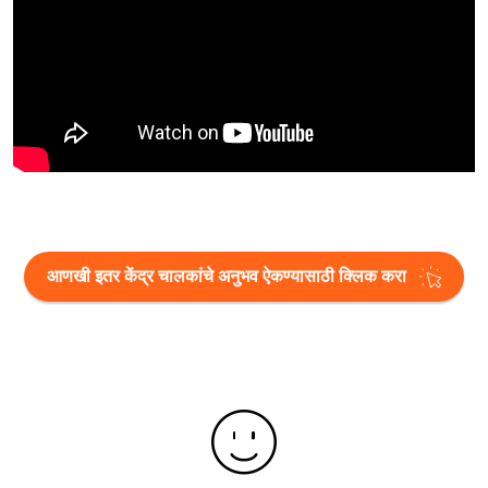
आणखी इतर केंद्र चालकांचे अनुभव ऐकण्यासाठी क्लिक करा