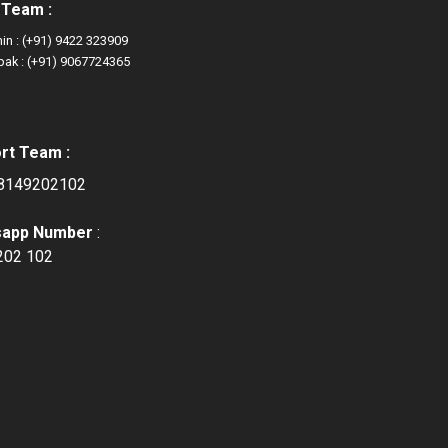
 Team :
hin : (+91) 9422 323909
pak : (+91) 9067724365
rt Team :
 8149202102
sapp Number
:
202 102