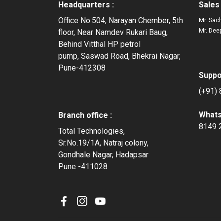
Headquarters :
Sales
Office No.504, Narayan Chember, 5th
Mr. Sac
Mr. Dee
floor, Near Namdev Rukari Baug,
Behind Vitthal HP petrol
pump, Saswad Road, Bhekrai Nagar,
Pune-412308
Suppo
(+91)
What
Branch office :
8149 
Total Technologies,
Sr.No.19/1A, Natraj colony,
Gondhale Nagar, Hadapsar
Pune -411028