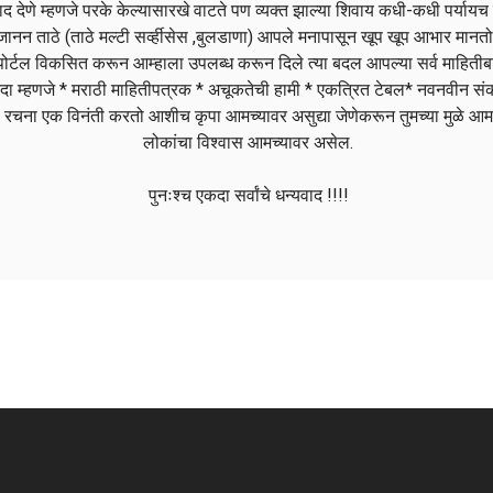
द देणे म्हणजे परके केल्यासारखे वाटते पण व्यक्त झाल्या शिवाय कधी-कधी पर्यायच
ानन ताठे (ताठे मल्टी सर्व्हीसेस ,बुलडाणा) आपले मनापासून खूप खूप आभार मा
े पोर्टल विकसित करून आम्हाला उपलब्ध करून दिले त्या बदल आपल्या सर्व माहिती
यदा म्हणजे * मराठी माहितीपत्रक * अचूकतेची हामी * एकत्रित टेबल* नवनवीन स
ची रचना एक विनंती करतो आशीच कृपा आमच्यावर असुद्या जेणेकरून तुमच्या मुळे आम
लोकांचा विश्वास आमच्यावर असेल.
पुनःश्च एकदा सर्वांचे धन्यवाद !!!!