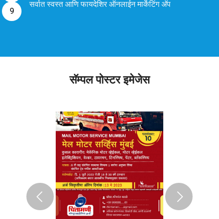
सर्वात स्वस्त आणि फायदेशिर ऑनलाईन मार्केटिंग अ‍ॅप
सॅम्पल पोस्टर इमेजेस
Previous
Next